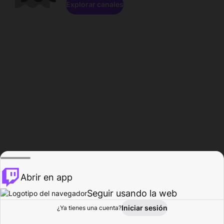
Explorar canales
Abrir en app
Seguir usando la web
Iniciar sesión
Página del
¿Ya tienes una cuenta?
Explorar
Actividad
Perfil
Creador