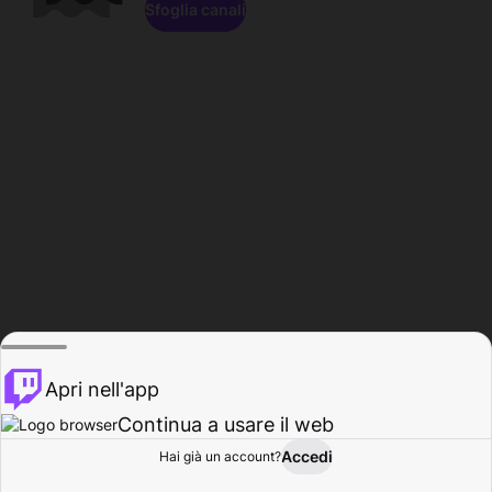
Sfoglia canali
Apri nell'app
Continua a usare il web
Accedi
Hai già un account?
Base
Sfoglia
Attività
Profilo