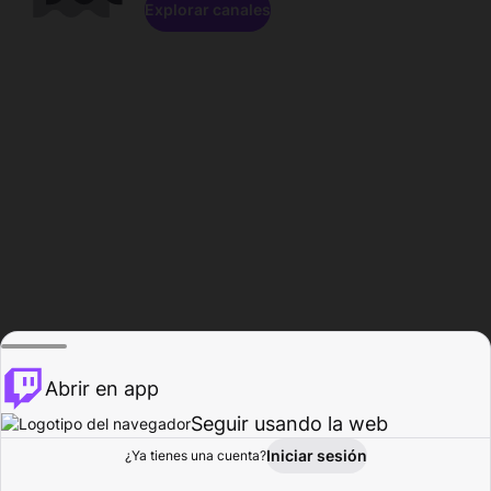
Explorar canales
Abrir en app
Seguir usando la web
Iniciar sesión
Página del
¿Ya tienes una cuenta?
Explorar
Actividad
Perfil
Creador