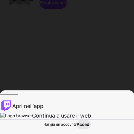
Sfoglia canali
Apri nell'app
Continua a usare il web
Accedi
Hai già un account?
Base
Sfoglia
Attività
Profilo