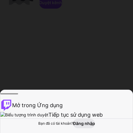
Duyệt kênh
Mở trong Ứng dụng
Tiếp tục sử dụng web
Đăng nhập
Bạn đã có tài khoản?
Trang chủ
Duyệt
Hoạt động
Hồ sơ