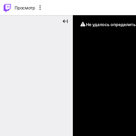
.
⌥
P
Просмотр
Не удалось определит