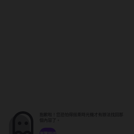
抱歉啦！您恐怕得搭乘時光機才有辦法找回那
個內容了。
瀏覽頻道