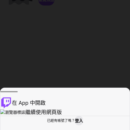
在 App 中開啟
繼續使用網頁版
登入
已經有帳號了嗎？
創作者基地
瀏覽
活動紀錄
個人檔案