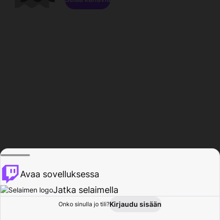
Avaa sovelluksessa
Jatka selaimella
Kirjaudu sisään
Onko sinulla jo tili?
Koti
Selaa
Toiminta
Profiili