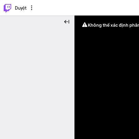
.
⌥
P
Duyệt
Không thể xác định phân