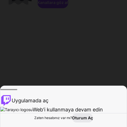
Kanallara göz at
Uygulamada aç
Web'i kullanmaya devam edin
Oturum Aç
Zaten hesabınız var mı?
Ana Sayfa
Gözat
Aktivite
Profil