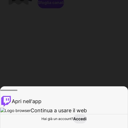
Sfoglia canali
Apri nell'app
Continua a usare il web
Accedi
Hai già un account?
Base
Sfoglia
Attività
Profilo