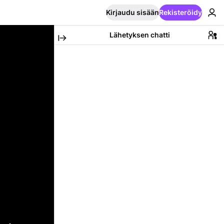
Kirjaudu sisään
Rekisteröidy
Lähetyksen chatti