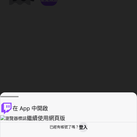
在 App 中開啟
繼續使用網頁版
登入
已經有帳號了嗎？
創作者基地
瀏覽
活動紀錄
個人檔案