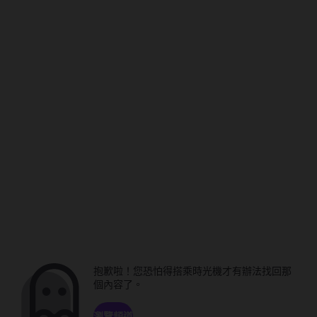
抱歉啦！您恐怕得搭乘時光機才有辦法找回那
個內容了。
瀏覽頻道