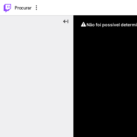
.
⌥
P
Procurar
Não foi possível determ