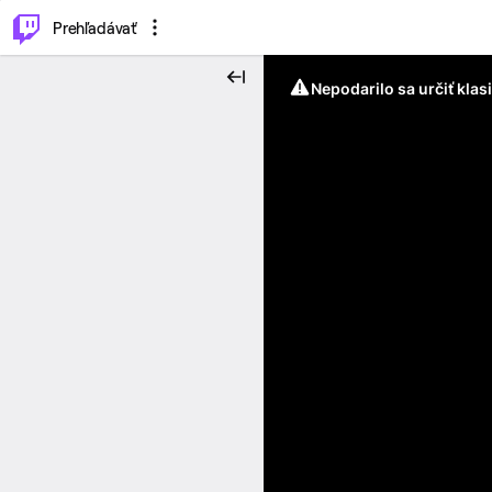
..
⌥
P
Prehľadávať
Nepodarilo sa určiť klas