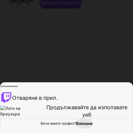
Преглед на каналите
Отваряне в прил.
Продължавайте да използвате
уеб
Влизане
Вече имате профил?
Начало
Преглед
Активност
Профил