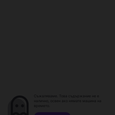
Съжаляваме. Това съдържание не е
налично, освен ако нямате машина на
времето.