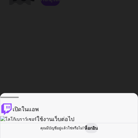
เปิดในแอพ
ใช้งานเว็บต่อไป
ล็อกอิน
คุณมีบัญชีอยู่แล้วใช่หรือไม่?
หน้าแรก
เรียกดู
กิจกรรม
โปรไฟล์