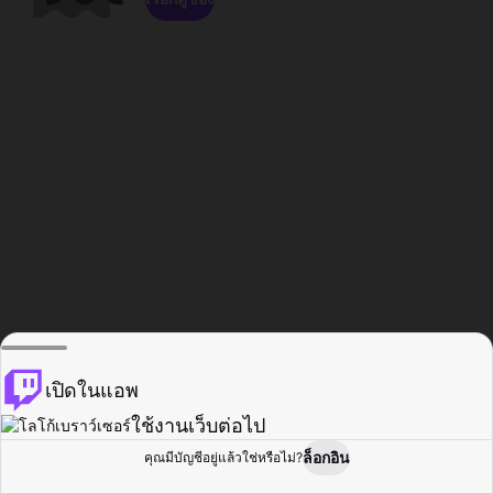
เปิดในแอพ
ใช้งานเว็บต่อไป
ล็อกอิน
คุณมีบัญชีอยู่แล้วใช่หรือไม่?
หน้าแรก
เรียกดู
กิจกรรม
โปรไฟล์