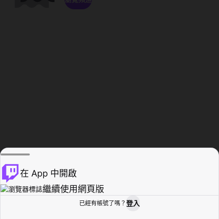
在 App 中開啟
繼續使用網頁版
登入
已經有帳號了嗎？
創作者基地
瀏覽
活動紀錄
個人檔案