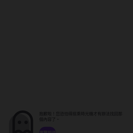
抱歉啦！您恐怕得搭乘時光機才有辦法找回那
個內容了。
瀏覽頻道