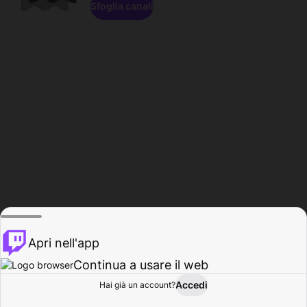
Sfoglia canali
Apri nell'app
Continua a usare il web
Accedi
Hai già un account?
Base
Sfoglia
Attività
Profilo