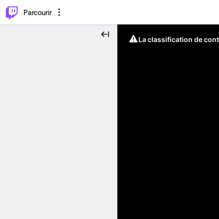
⌥
P
Parcourir
La classification de con