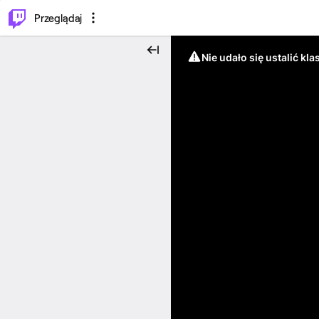
…
⌥
P
Przeglądaj
Nie udało się ustalić klas