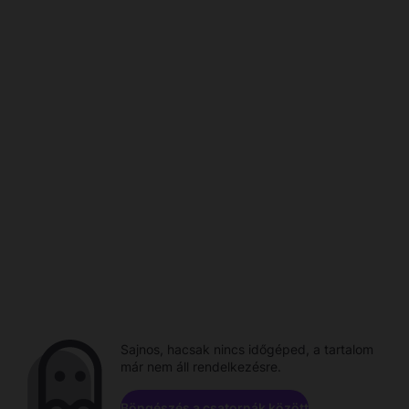
Sajnos, hacsak nincs időgéped, a tartalom
már nem áll rendelkezésre.
Böngészés a csatornák között