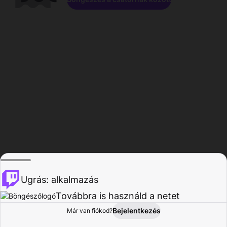
Ugrás: alkalmazás
Továbbra is használd a netet
Bejelentkezés
Már van fiókod?
Főoldal
Böngészés
Tevékenység
Profil