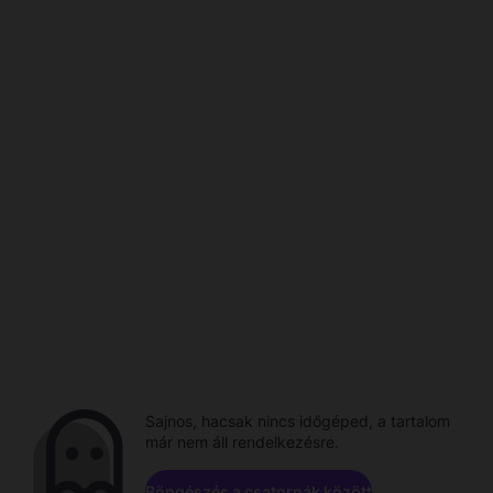
Sajnos, hacsak nincs időgéped, a tartalom
már nem áll rendelkezésre.
Böngészés a csatornák között