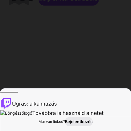
Ugrás: alkalmazás
Továbbra is használd a netet
Bejelentkezés
Már van fiókod?
Főoldal
Böngészés
Tevékenység
Profil