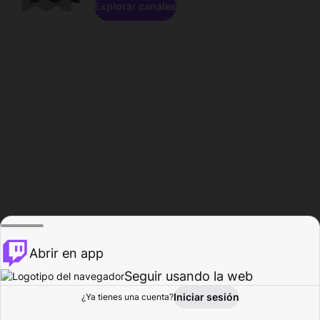
Explorar canales
Abrir en app
Seguir usando la web
Iniciar sesión
Página del
¿Ya tienes una cuenta?
Explorar
Actividad
Perfil
Creador