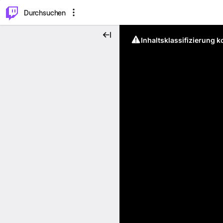
.
⌥
P
Durchsuchen
Inhaltsklassifizierung 