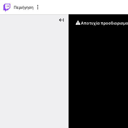
..
⌥
P
Περιήγηση
Αποτυχία προσδιορισμο