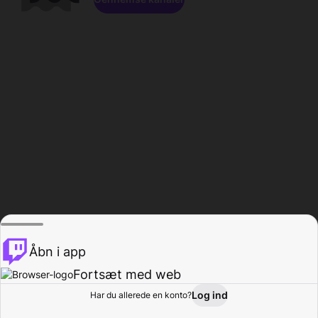
Åbn i app
Fortsæt med web
Log ind
Har du allerede en konto?
Hjem
Gennemse
Aktivitet
Profil