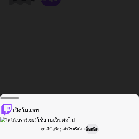
เปิดในแอพ
ใช้งานเว็บต่อไป
ล็อกอิน
คุณมีบัญชีอยู่แล้วใช่หรือไม่?
หน้าแรก
เรียกดู
กิจกรรม
โปรไฟล์