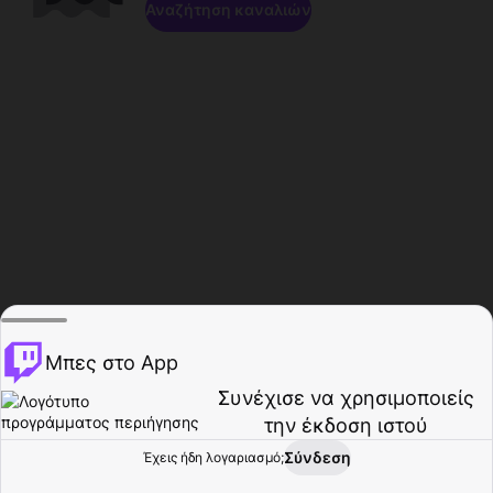
Αναζήτηση καναλιών
Μπες στο App
Συνέχισε να χρησιμοποιείς
την έκδοση ιστού
Σύνδεση
Έχεις ήδη λογαριασμό;
Αρχική σελίδα
Περιήγηση
Δραστηριότητα
Προφίλ