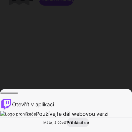
Otevřít v aplikaci
Používejte dál webovou verzi
Přihlásit se
Máte již účet?
Domů
Procházet
Aktivita
Profil