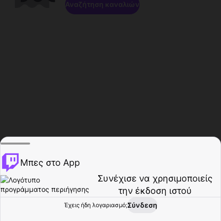
Αναζήτηση καναλιών
Μπες στο App
Συνέχισε να χρησιμοποιείς
την έκδοση ιστού
Σύνδεση
Έχεις ήδη λογαριασμό;
Αρχική σελίδα
Περιήγηση
Δραστηριότητα
Προφίλ