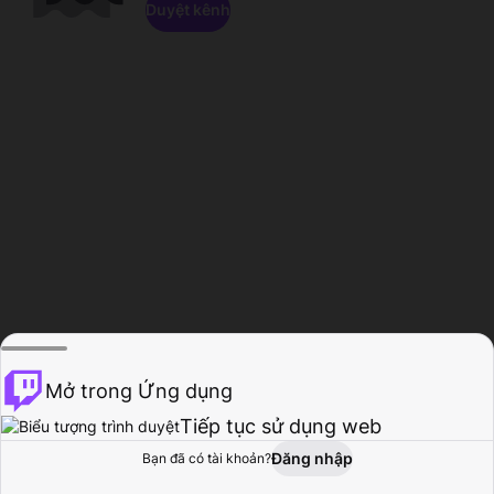
Duyệt kênh
Mở trong Ứng dụng
Tiếp tục sử dụng web
Đăng nhập
Bạn đã có tài khoản?
Trang chủ
Duyệt
Hoạt động
Hồ sơ