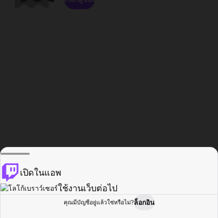
เปิดในแอพ
ใช้งานเว็บต่อไป
ล็อกอิน
คุณมีบัญชีอยู่แล้วใช่หรือไม่?
หน้าแรก
เรียกดู
กิจกรรม
โปรไฟล์