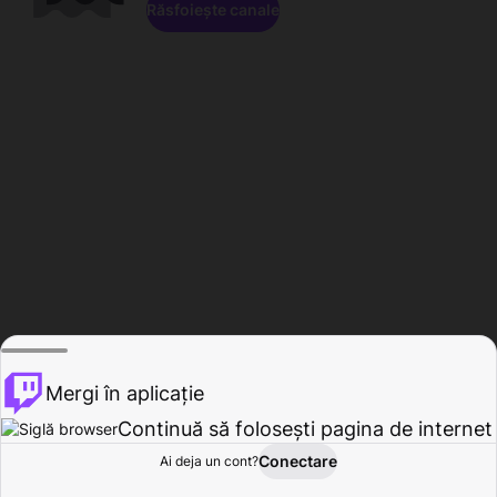
Răsfoiește canale
Mergi în aplicație
Continuă să folosești pagina de internet
Conectare
Ai deja un cont?
Acasă
Răsfoire
Activitate
Profil