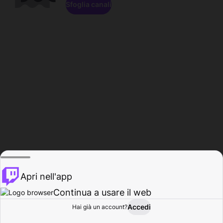
Sfoglia canali
Apri nell'app
Continua a usare il web
Accedi
Hai già un account?
Base
Sfoglia
Attività
Profilo