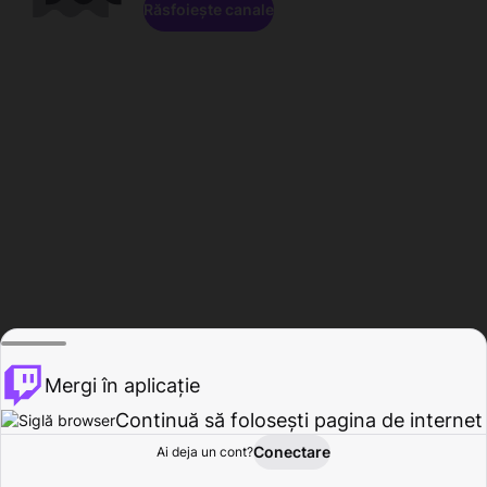
Răsfoiește canale
Mergi în aplicație
Continuă să folosești pagina de internet
Conectare
Ai deja un cont?
Acasă
Răsfoire
Activitate
Profil