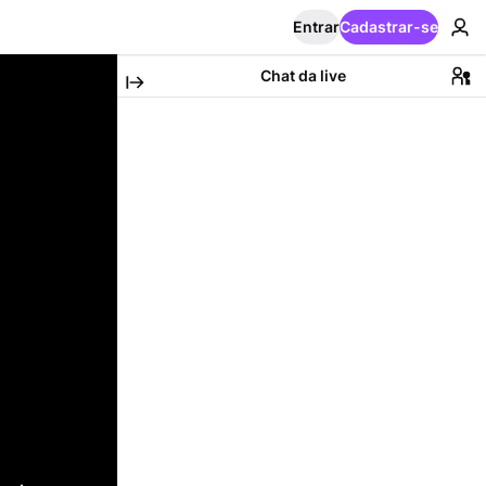
Entrar
Cadastrar-se
Chat da live