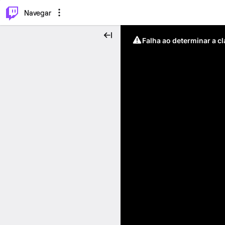
⌥
P
Navegar
Falha ao determinar a c