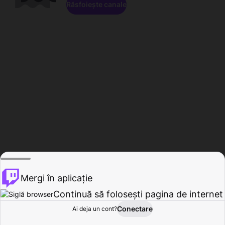
Răsfoiește canale
Mergi în aplicație
Continuă să folosești pagina de internet
Conectare
Ai deja un cont?
Acasă
Răsfoire
Activitate
Profil