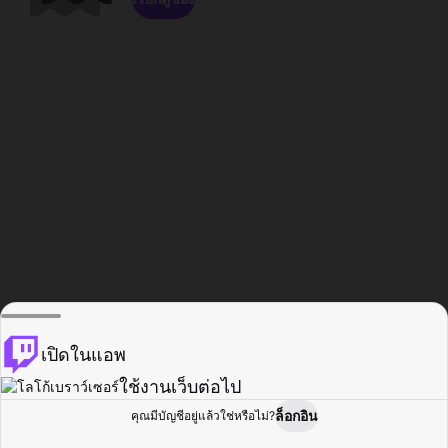
เปิดในแอพ
ใช้งานเว็บต่อไป
ล็อกอิน
คุณมีบัญชีอยู่แล้วใช่หรือไม่?
หน้าแรก
เรียกดู
กิจกรรม
โปรไฟล์