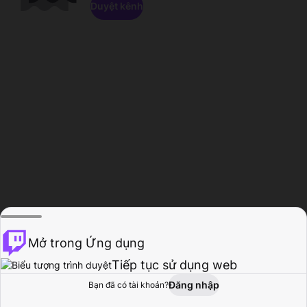
Duyệt kênh
Mở trong Ứng dụng
Tiếp tục sử dụng web
Đăng nhập
Bạn đã có tài khoản?
Trang chủ
Duyệt
Hoạt động
Hồ sơ