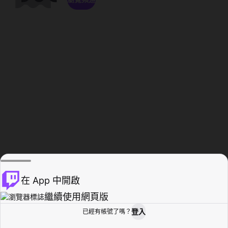
在 App 中開啟
繼續使用網頁版
登入
已經有帳號了嗎？
創作者基地
瀏覽
活動紀錄
個人檔案