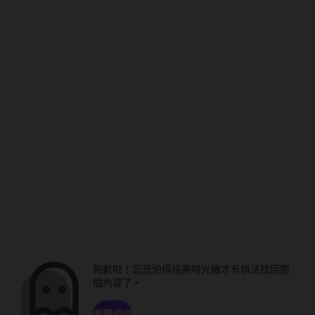
抱歉啦！您恐怕得搭乘時光機才有辦法找回那
個內容了。
瀏覽頻道