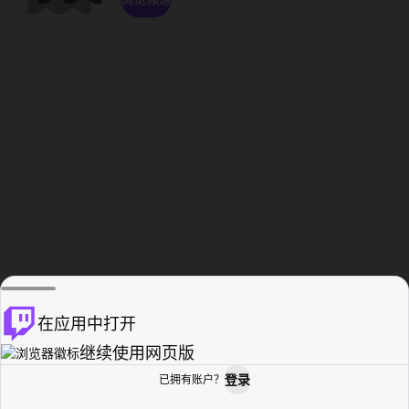
在应用中打开
继续使用网页版
登录
已拥有账户？
主页
浏览
活动纪录
个人资料