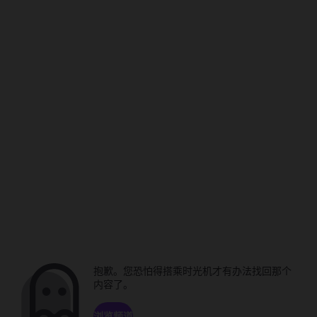
抱歉。您恐怕得搭乘时光机才有办法找回那个
内容了。
浏览频道