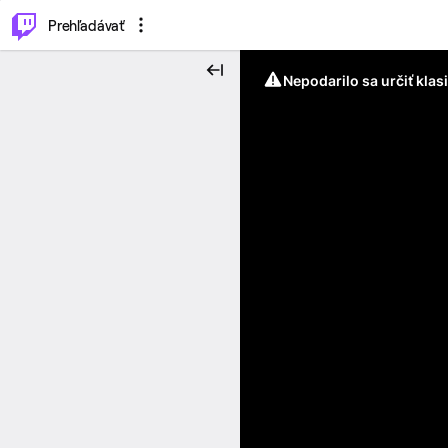
..
⌥
P
Prehľadávať
Nepodarilo sa určiť klas