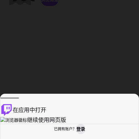
在应用中打开
继续使用网页版
登录
已拥有账户？
主页
浏览
活动纪录
个人资料