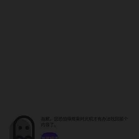
抱歉。您恐怕得搭乘时光机才有办法找回那个
内容了。
浏览频道