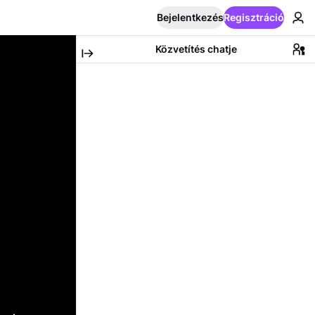
Bejelentkezés
Regisztráció
Közvetítés chatje