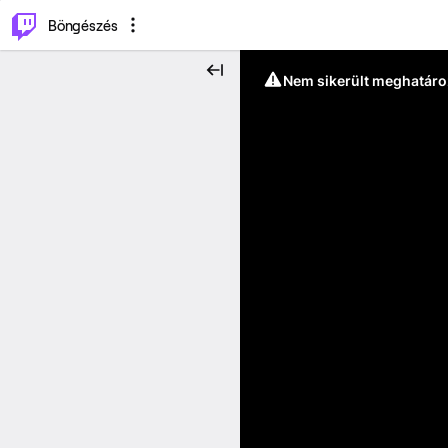
⌥
P
Böngészés
Nem sikerült meghatáro