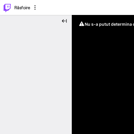
⌥
P
Răsfoire
Nu s-a putut determina c