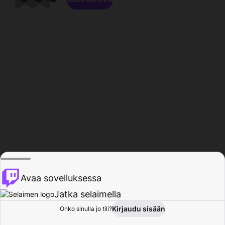
Avaa sovelluksessa
Jatka selaimella
Kirjaudu sisään
Onko sinulla jo tili?
Koti
Selaa
Toiminta
Profiili