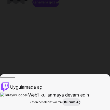
Kanallara göz at
Uygulamada aç
Web'i kullanmaya devam edin
Oturum Aç
Zaten hesabınız var mı?
Ana Sayfa
Gözat
Aktivite
Profil