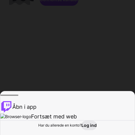
Åbn i app
Fortsæt med web
Log ind
Har du allerede en konto?
Hjem
Gennemse
Aktivitet
Profil